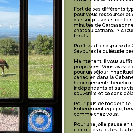
Fort de ses différents t
pour vous ressourcer et 
vue sur plusieurs centai
minutes de Carcassonne, 
château cathare. 17 circu
forêts.
Profitez d’un espace de 
Savourez la quiétude des 
Maintenant, il vous suffi
proposées. Vous avez en
pour un séjour inhabitue
canadien dans la Cabane.
hébergements bénéficien
indépendants et sans vis-
souvenirs et ce sans déla
Pour plus de modernité, 
Entièrement équipé, terra
comme chez vous.
Pour une jolie pause en 
chambres d’hôtes, toute