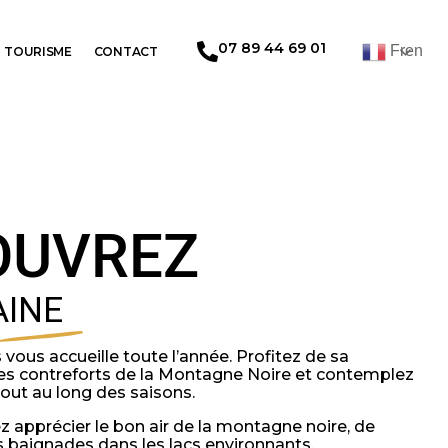
07 89 44 69 01
French
TOURISME
CONTACT
OUVREZ
AINE
us accueille toute l’année. Profitez de sa
r les contreforts de la Montagne Noire et contemplez
tout au long des saisons.
z apprécier le bon air de la montagne noire, de
es baignades dans les lacs environnants.