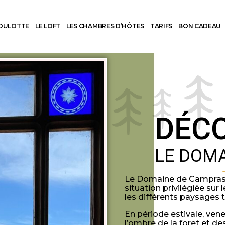
ROULOTTE
LE LOFT
LES CHAMBRES D’HÔTES
TARIFS
BON CADEAU
DÉC
LE DOM
Le Domaine de Campras vo
situation privilégiée su
les différents paysages 
En période estivale, vene
l’ombre de la foret et d