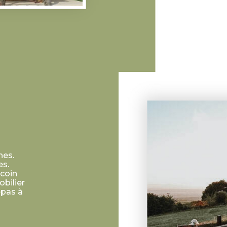
nes.
es.
 coin
obilier
epas à