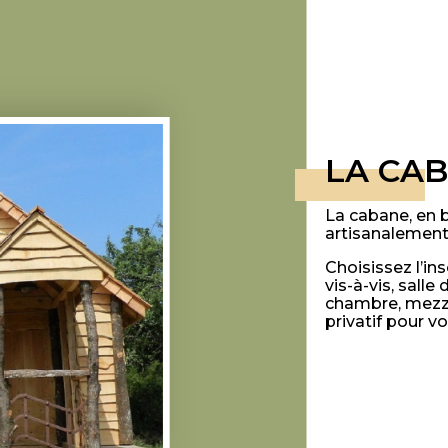
LA CA
La cabane, en b
artisanalement.
Choisissez l’in
vis-à-vis, salle
chambre, mezza
privatif pour v