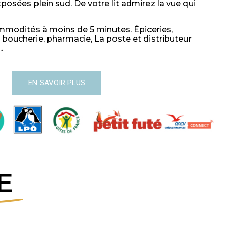
xposées plein sud. De votre lit admirez la vue qui
mmodités à moins de 5 minutes. Épiceries,
, boucherie, pharmacie, La poste et distributeur
.
EN SAVOIR PLUS
E