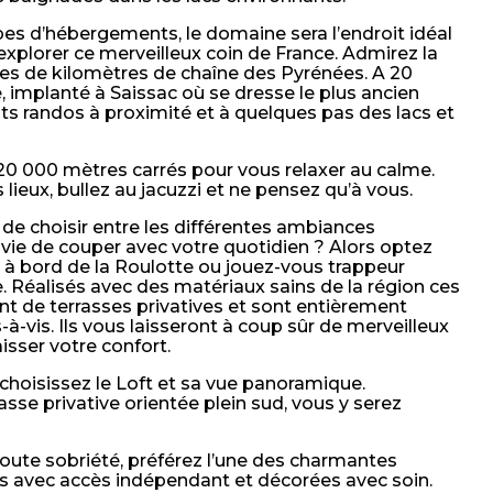
ypes d’hébergements, le domaine sera l’endroit idéal
explorer ce merveilleux coin de France. Admirez la
nes de kilomètres de chaîne des Pyrénées. A 20
implanté à Saissac où se dresse le plus ancien
its randos à proximité et à quelques pas des lacs et
20 000 mètres carrés pour vous relaxer au calme.
lieux, bullez au jacuzzi et ne pensez qu’à vous.
t de choisir entre les différentes ambiances
vie de couper avec votre quotidien ? Alors optez
l à bord de la Roulotte ou jouez-vous trappeur
 Réalisés avec des matériaux sains de la région ces
t de terrasses privatives et sont entièrement
à-vis. Ils vous laisseront à coup sûr de merveilleux
isser votre confort.
choisissez le Loft et sa vue panoramique.
sse privative orientée plein sud, vous y serez
toute sobriété, préférez l’une des charmantes
s avec accès indépendant et décorées avec soin.